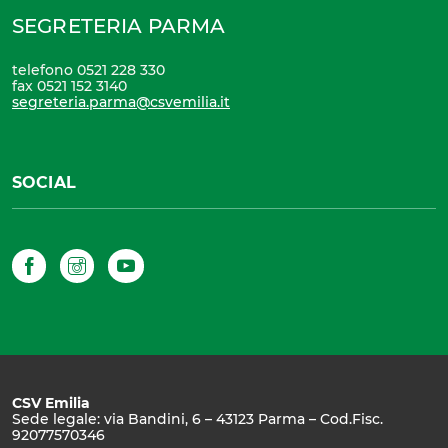
SEGRETERIA PARMA
telefono 0521 228 330
fax 0521 152 3140
segreteria.parma@csvemilia.it
SOCIAL
Facebook
Instagram
YouTube
CSV Emilia
Sede legale: via Bandini, 6 – 43123 Parma – Cod.Fisc.
92077570346