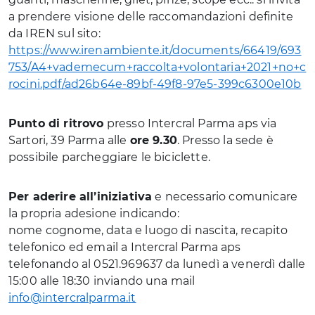
a prendere visione delle raccomandazioni definite
da IREN sul sito:
https://www.irenambiente.it/documents/66419/693
753/A4+vademecum+raccolta+volontaria+2021+no+c
rocini.pdf/ad26b64e-89bf-49f8-97e5-399c6300e10b
Punto di ritrovo
presso Intercral Parma aps via
Sartori, 39 Parma alle
ore 9.30
. Presso la sede è
possibile parcheggiare le biciclette.
Per aderire all’iniziativa
e necessario comunicare
la propria adesione indicando:
nome cognome, data e luogo di nascita, recapito
telefonico ed email a Intercral Parma aps
telefonando al 0521.969637 da lunedì a venerdì dalle
15:00 alle 18:30 inviando una mail
info@intercralparma.it