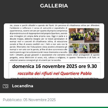
GALLERIA
È
possibile
navigare
le
slide
utilizzando
i
tasti
freccia
Locandina
Pubblicato: 05 Novembre 2025