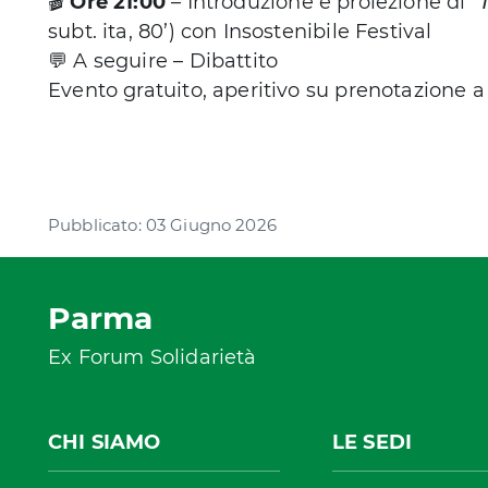
🎬
Ore 21:00
– Introduzione e proiezione di “𝘛𝘩𝘦
subt. ita, 80’) con Insostenibile Festival
💬 A seguire – Dibattito
Evento gratuito, aperitivo su prenotazione 
Pubblicato: 03 Giugno 2026
Parma
Ex Forum Solidarietà
CHI SIAMO
LE SEDI