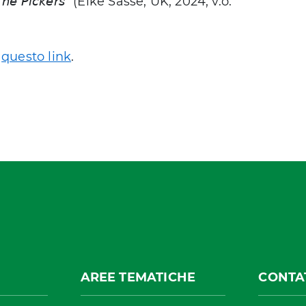
 𝘗𝘪𝘤𝘬𝘦𝘳𝘴” (Elke Sasse, UK, 2024, v.o.
a
questo link
.
AREE TEMATICHE
CONTA