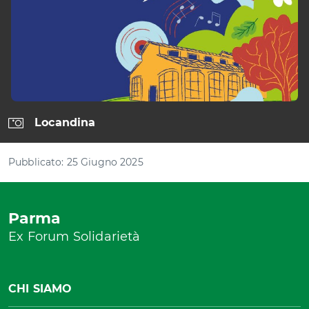
tasti
freccia
Locandina
Pubblicato: 25 Giugno 2025
Parma
Ex Forum Solidarietà
CHI SIAMO