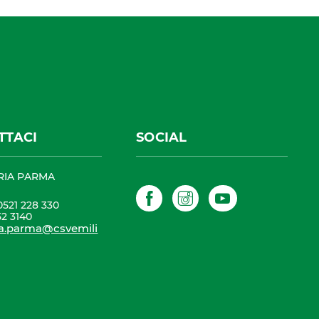
TTACI
SOCIAL
RIA PARMA
Facebook
Instagram
YouTube
0521 228 330
52 3140
ia.parma@csvemili