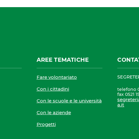
AREE TEMATICHE
CONTA
Fare volontariato
SEGRETE
Con i cittadini
telefono 
fax 0521 1
segreter
Con le scuole e le università
a.it
Con le aziende
Progetti